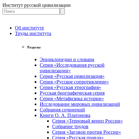
Институт русской цивилизации
Об институте
Труды института
Разделы
Энциклопедии и словари
Серия «Исследования русской
цивилизации»
Серия «Русская цивилизация»
Серия «Русское сопротивление»
Серия «Русская этнография»
Русская биографическая серия
Серия «Метафизика истории»
Исследование мировых цивилизаций
Собрания сочинений
Книги О. А. Платонова
Серия «Терновый венец России»
Собрание трудов
Серия «Заговор против России»
Серия «Русская правда»