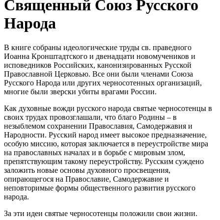
Священный Союз Русского
Народа
В книге собраны идеологические труды св. праведного
Иоанна Кронштадтского и двенадцати новомучеников и
исповедников Российских, канонизированных Русской
Православной Церковью. Все они были членами Союза
Русского Народа или других черносотенных организаций,
многие были зверски убиты врагами России.
Как духовные вожди русского народа святые черносотенцы в
своих трудах провозглашали, что благо Родины – в
незыблемом сохранении Православия, Самодержавия и
Народности. Русский народ имеет высокое предназначение,
особую миссию, которая заключается в переустройстве мира
на православных началах и в борьбе с мировым злом,
препятствующим такому переустройству. Русским суждено
заложить новые основы духовного просвещения,
опирающегося на Православие, Самодержавие и
неповторимые формы общественного развития русского
народа.
За эти идеи святые черносотенцы положили свои жизни.