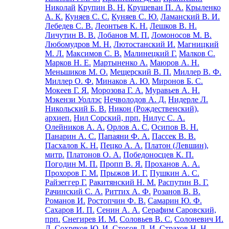
Николай
Крупин В. Н.
Крушеван П. А.
Крыленко
А. К.
Куняев С. С.
Куняев С. Ю.
Ламанский В. И.
Лебедев С. В.
Леонтьев К. Н.
Лешков В. Н.
Личутин В. В.
Лобанов М. П.
Ломоносов М. В.
Любомудров М. Н.
Лютостанский И.
Магницкий
М. Л.
Максимов С. В.
Малинецкий Г.
Малков С.
Марков Н. Е.
Мартыненко А.
Маюров А. Н.
Меньшиков М. О.
Мещерский В. П.
Миллер В. Ф.
Миллер О. Ф.
Минаков А. Ю.
Миронов Б. С.
Мокеев Г. Я.
Морозова Г. А.
Муравьев А. Н.
Мэкензи Уоллэс
Нечволодов А. Д.
Нидерле Л.
Никольский Б. В.
Никон (Рождественский),
архиеп.
Нил Сорский, прп.
Нилус С. А.
Олейников А. А.
Орлов А. С.
Осипов В. Н.
Панарин А. С.
Папаяни Ф. А.
Пассек В. В.
Пасхалов К. Н.
Пецко А. А.
Платон (Левшин),
митр.
Платонов О. А.
Победоносцев К. П.
Погодин М. П.
Пропп В. Я.
Проханов А. А.
Прохоров Г. М.
Прыжов И. Г.
Пушкин А. С.
Райзеггер Г.
Ракитянский Н. М.
Распутин В. Г.
Рачинский С. А.
Риттих А. Ф.
Розанов В. В.
Романов И.
Ростопчин Ф. В.
Самарин Ю. Ф.
Сахаров И. П.
Сенин А. А.
Серафим Саровский,
прп.
Снегирев И. М.
Соловьев В. С.
Солоневич И.
Л.
Сохряков Ю. И.
Стогов Д. И.
Страхов Н. Н.