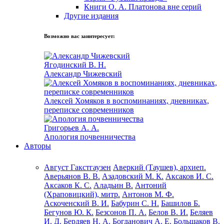
Книги О. А. Платонова вне серий
Другие издания
Возможно вас заинтересует:
Ягодинский В. Н.
Александр Чижевский
Алексей Хомяков в воспоминаниях, дневниках,
переписке современников
Григорьев А. А.
Апология почвенничества
Авторы
Август Гакстгаузен
Аверкий (Таушев), архиеп.
Аверьянов В. В.
Азадовский М. К.
Аксаков И. С.
Аксаков К. С.
Аладьин В.
Антоний
(Храповицкий), митр.
Антонов М. Ф.
Аскоченский В. И.
Бабурин С. Н.
Башилов Б.
Бегунов Ю. К.
Безсонов П. А.
Белов В. И.
Беляев
И. Д.
Бердяев Н. А.
Богданович А. Е.
Большаков В.