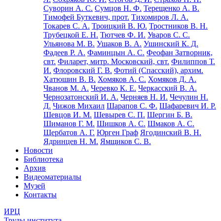
Суворин А. С.
Сумцов Н. Ф.
Терещенко А. В.
Тимофей Буткевич, прот.
Тихомиров Л. А.
Токарев С. А.
Троицкий В. Ю.
Тростников В. Н.
Трубецкой Е. Н.
Тютчев Ф. И.
Уваров С. С.
Ульянова М. В.
Ушаков В. А.
Ушинский К. Д.
Фадеев Р. А.
Фаминцын А. С.
Феофан Затворник,
свт.
Филарет, митр. Московский, свт.
Филиппов Т.
И.
Флоровский Г. В.
Фотий (Спасский), архим.
Хатюшин В. В.
Хомяков А. С.
Хомяков Д. А.
Чванов М. А.
Черевко К. Е.
Черкасский В. А.
Чернозатонский И. А.
Черняев Н. И.
Чечулин Н.
Д.
Чижов Михаил
Шарапов С. Ф.
Шафаревич И. Р.
Шевцов И. М.
Шевырев С. П.
Шергин Б. В.
Шиманов Г. М.
Шишков А. С.
Шмаков А. С.
Щербатов А. Г.
Юрген Граф
Ягодинский В. Н.
Ядринцев Н. М.
Ямщиков С. В.
Новости
Библиотека
Архив
Видеоматериалы
Музей
Контакты
ИРЦ
Труды института