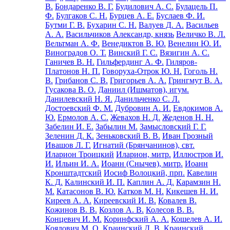
В.
Бондаренко В. Г.
Будилович А. С.
Булацель П.
Ф.
Булгаков С. Н.
Бурцев А. Е.
Буслаев Ф. И.
Бутми Г. В.
Бухарин С. Н.
Валуев Д. А.
Васильев
А. А.
Васильчиков Александр, князь
Величко В. Л.
Вельтман А. Ф.
Венедиктов В. Ю.
Венелин Ю. И.
Виноградов О. Т.
Винский Г. С.
Вязигин А. С.
Ганичев В. Н.
Гильфердинг А. Ф.
Гиляров-
Платонов Н. П.
Говоруха-Отрок Ю. Н.
Гоголь Н.
В.
Грибанов С. В.
Григорьев А. А.
Грингмут В. А.
Гусакова В. О.
Даниил (Ишматов), игум.
Данилевский Н. Я.
Данильченко С. Л.
Достоевский Ф. М.
Дубровин А. И.
Евдокимов А.
Ю.
Ермолов А. С.
Жевахов Н. Д.
Жеденов Н. Н.
Забелин И. Е.
Забылин М.
Замысловский Г. Г.
Зеленин Д. К.
Зеньковский В. В.
Иван Грозный
Ивашов Л. Г.
Игнатий (Брянчанинов), свт.
Иларион Троицкий
Иларион, митр.
Иллюстров И.
И.
Ильин И. А.
Иоанн (Снычев), митр.
Иоанн
Кронштадтский
Иосиф Волоцкий, прп.
Кавелин
К. Д.
Калинский И. П.
Каплин А. Д.
Карамзин Н.
М.
Катасонов В. Ю.
Катков М. Н.
Кикешев Н. И.
Киреев А. А.
Киреевский И. В.
Ковалев В.
Кожинов В. В.
Козлов А. В.
Колесов В. В.
Концевич И. М.
Коринфский А. А.
Кошелев А. И.
Коялович М. О.
Краинский Д. В.
Краинский